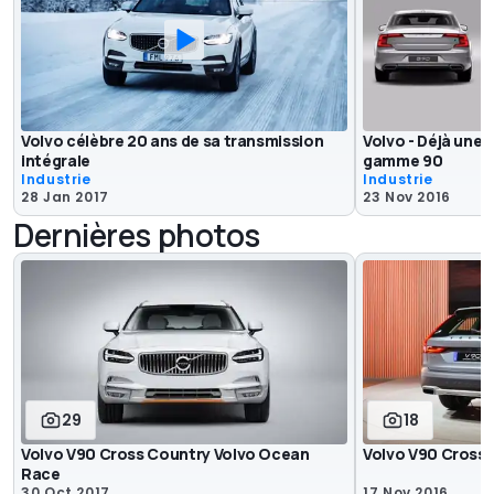
Volvo célèbre 20 ans de sa transmission
Volvo - Déjà une m
intégrale
gamme 90
Industrie
Industrie
28 Jan 2017
23 Nov 2016
Dernières photos
29
18
Volvo V90 Cross Country Volvo Ocean
Volvo V90 Cross 
Race
30 Oct 2017
17 Nov 2016