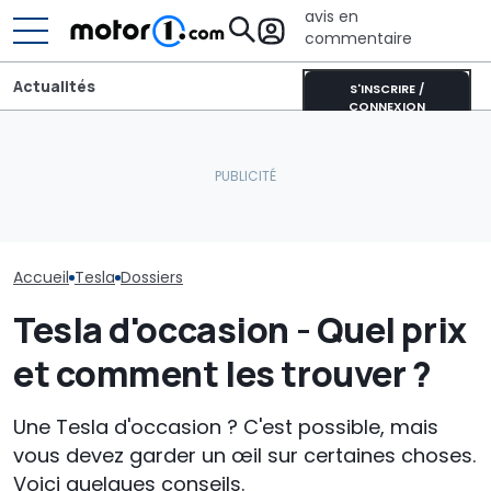
avis en
commentaire
Actualités
S'INSCRIRE /
CONNEXION
Pourquoi les voitures
Selon une enq
modernes restent plus
L’intérieur du nouveau
Musk nuit plus
fraîches même en plein
SUV Bentley, avec des
que BYD est pé
soleil
commandes physiques
ses liens avec
Accueil
Tesla
Dossiers
Tesla d'occasion - Quel prix
et comment les trouver ?
Une Tesla d'occasion ? C'est possible, mais
vous devez garder un œil sur certaines choses.
Voici quelques conseils.