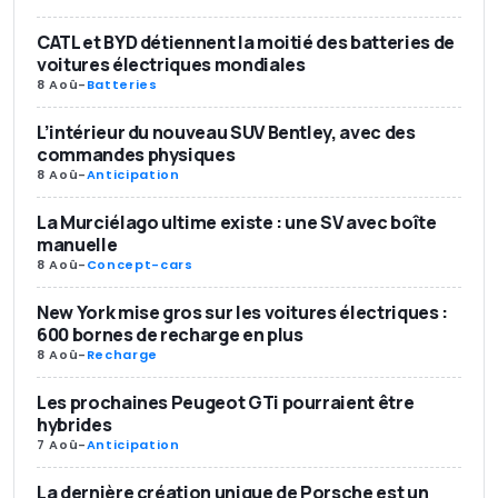
CATL et BYD détiennent la moitié des batteries de
voitures électriques mondiales
8 Aoû
-
Batteries
L’intérieur du nouveau SUV Bentley, avec des
commandes physiques
8 Aoû
-
Anticipation
La Murciélago ultime existe : une SV avec boîte
manuelle
8 Aoû
-
Concept-cars
New York mise gros sur les voitures électriques :
600 bornes de recharge en plus
8 Aoû
-
Recharge
Les prochaines Peugeot GTi pourraient être
hybrides
7 Aoû
-
Anticipation
La dernière création unique de Porsche est un