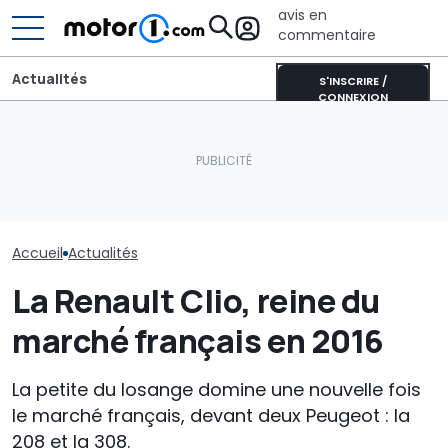
avis en
commentaire
Actualités
S'INSCRIRE /
CONNEXION
Pourquoi les v
Adria Twin (2026) : le
Les prochaines Peugeot
modernes rest
campervan culte
GTi pourraient être
fraîches même
entièrement repensé
hybrides
soleil
Accueil
Actualités
La Renault Clio, reine du
marché français en 2016
La petite du losange domine une nouvelle fois
le marché français, devant deux Peugeot : la
208 et la 308.