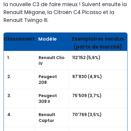
la nouvelle C3 de faire mieux ! Suivent ensuite la
Renault Mégane, la Citroën C4 Picasso et la
Renault Twingo III.
Classement
Exemplaires vendus
Modèle
(parts de marché)
1.
Renault Clio
112'152 (5,6%)
IV
2.
Peugeot
97'830 (4,9%)
208
3.
Peugeot
75'509 (3,7%)
308 II
4.
Renault
70'769 (3,5%)
Captur