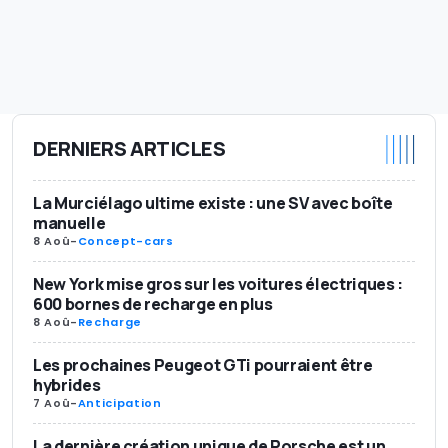
DERNIERS ARTICLES
La Murciélago ultime existe : une SV avec boîte
manuelle
8 Aoû
-
Concept-cars
New York mise gros sur les voitures électriques :
600 bornes de recharge en plus
8 Aoû
-
Recharge
Les prochaines Peugeot GTi pourraient être
hybrides
7 Aoû
-
Anticipation
La dernière création unique de Porsche est un