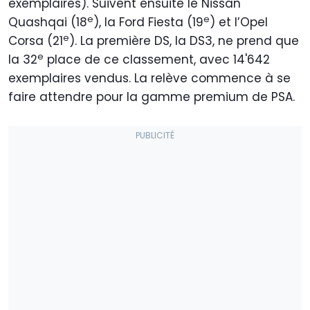
exemplaires). Suivent ensuite le Nissan
e
e
Quashqai (18
), la Ford Fiesta (19
) et l’Opel
e
Corsa (21
). La première DS, la DS3, ne prend que
e
la 32
place de ce classement, avec 14'642
exemplaires vendus. La relève commence à se
faire attendre pour la gamme premium de PSA.