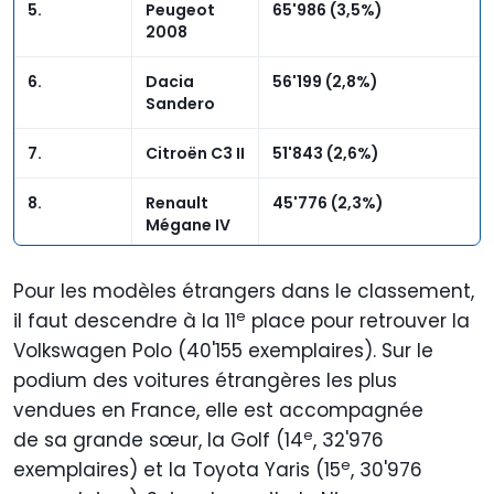
5.
Peugeot
65'986 (3,5%)
2008
6.
Dacia
56'199 (2,8%)
Sandero
7.
Citroën C3 II
51'843 (2,6%)
8.
Renault
45'776 (2,3%)
Mégane IV
9.
Citroën C4
40'880 (2%)
Pour les modèles étrangers dans le classement,
Picasso II
e
il faut descendre à la 11
place pour retrouver la
10.
Renault
40'793 (2%)
Volkswagen Polo (40'155 exemplaires). Sur le
Twingo III
podium des voitures étrangères les plus
vendues en France, elle est accompagnée
11.
Volkswagen
40'155 (2%)
e
de sa grande sœur, la Golf (14
, 32'976
Polo
e
exemplaires) et la Toyota Yaris (15
, 30'976
32.
DS DS3
14'642 (0,5%)