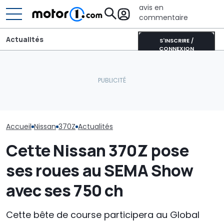
avis en
commentaire
Actualités
S'INSCRIRE /
CONNEXION
Ce nouveau modèle
Les prochaines Peugeot
Nissan pourrait arriver en
GTi pourraient être
Qui va concevo
Europe
hybrides
nouvelles Niss
Accueil
Nissan
370Z
Actualités
Cette Nissan 370Z pose
ses roues au SEMA Show
avec ses 750 ch
Cette bête de course participera au Global