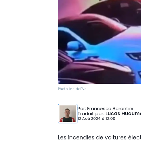
Photo:
InsideEVs
Par
: Francesco Barontini
Traduit par
:
Lucas Huaum
12 Aoû 2024
à
12:00
Les incendies de voitures élec