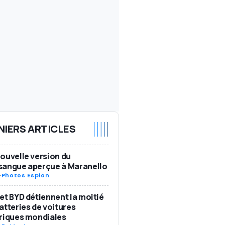
NIERS ARTICLES
ouvelle version du
sangue aperçue à Maranello
-
Photos Espion
et BYD détiennent la moitié
atteries de voitures
riques mondiales