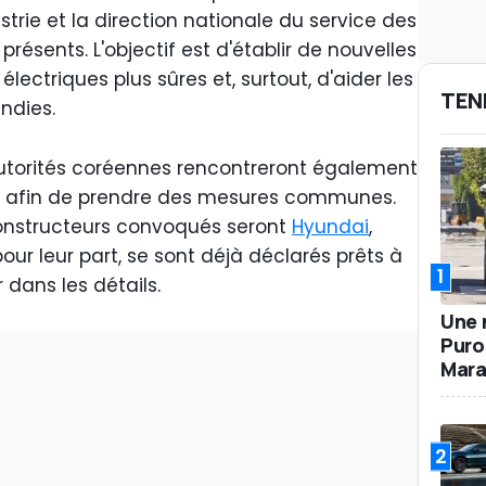
ustrie et la direction nationale du service des
résents. L'objectif est d'établir de nouvelles
électriques plus sûres et, surtout, d'aider les
TEN
ndies.
 autorités coréennes rencontreront également
s afin de prendre des mesures communes.
onstructeurs convoqués seront
Hyundai
,
our leur part, se sont déjà déclarés prêts à
1
 dans les détails.
Une 
Puro
Mara
2