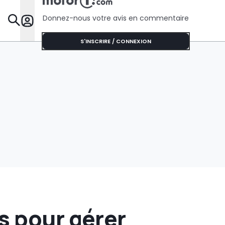
électriques
prison
mondiales
Donnez-nous votre avis en commentaire
Dossie
S'INSCRIRE / CONNEXION
s pour gérer