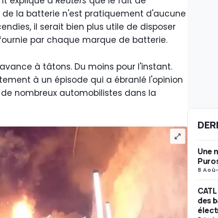
nt expliqué à
Reuters
que le fait de
 de la batterie n'est pratiquement d'aucune
ncendies, il serait bien plus utile de disposer
e fournie par chaque marque de batterie.
avance à tâtons. Du moins pour l'instant.
tement à un épisode qui a ébranlé l'opinion
e de nombreux automobilistes dans la
DER
Une n
Puro
8 Aoû
CATL 
des b
élect