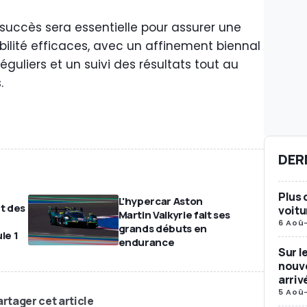
succès sera essentielle pour assurer une
lité efficaces, avec un affinement biennal
guliers et un suivi des résultats tout au
.
DER
Plus 
L'hypercar Aston
t des
voitu
Martin Valkyrie fait ses
6 Aoû
grands débuts en
le 1
endurance
Sur l
nouve
arriv
5 Aoû
rtager cet article