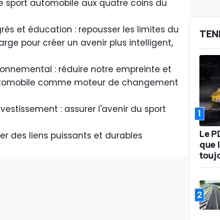
le sport automobile aux quatre coins du
rès et éducation : repousser les limites du
TEN
rge pour créer un avenir plus intelligent,
ironnemental : réduire notre empreinte et
 automobile comme moteur de changement
vestissement : assurer l'avenir du sport
1
Le P
éer des liens puissants et durables
que l
touj
2