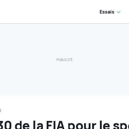
Essais
s
0 de la FIA pour le sp