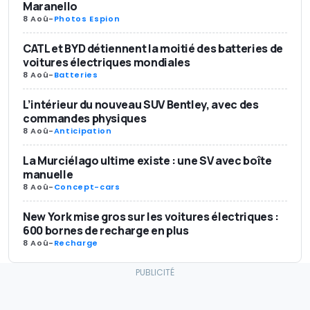
Maranello
8 Aoû
-
Photos Espion
CATL et BYD détiennent la moitié des batteries de
voitures électriques mondiales
8 Aoû
-
Batteries
L’intérieur du nouveau SUV Bentley, avec des
commandes physiques
8 Aoû
-
Anticipation
La Murciélago ultime existe : une SV avec boîte
manuelle
8 Aoû
-
Concept-cars
New York mise gros sur les voitures électriques :
600 bornes de recharge en plus
8 Aoû
-
Recharge