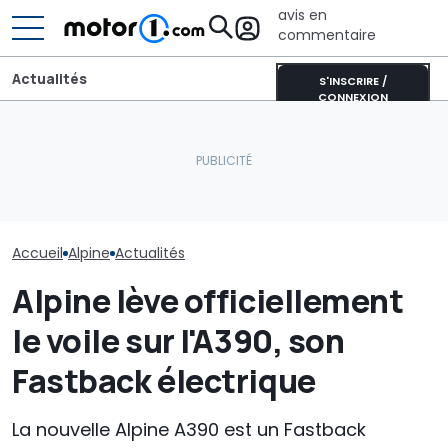
avis en
commentaire
Actualités
S'INSCRIRE /
CONNEXION
Alpine A110 Future : la
Cette BMW se recharge
Ce nouveau m
sportive électrique fait
au soleil et produit
Nissan pourrai
ses débuts à Goodwood
encore plus d’énergie
Europe
Accueil
Alpine
Actualités
Alpine lève officiellement
le voile sur l'A390, son
Fastback électrique
La nouvelle Alpine A390 est un Fastback