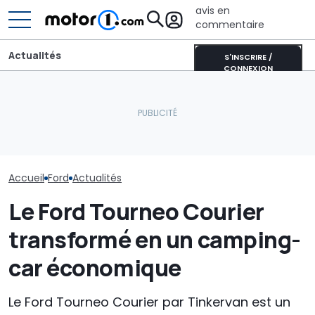
avis en
commentaire
Actualités
S'INSCRIRE /
CONNEXION
Ford Ranger « Holly Green
Ce nouveau p
» : une nouvelle série
Cette BMW se recharge
esthétique pou
spéciale pour le pick-up
au soleil et produit
Bronco fait la 
américain
encore plus d’énergie
au magenta
Accueil
Ford
Actualités
Le Ford Tourneo Courier
transformé en un camping-
car économique
Le Ford Tourneo Courier par Tinkervan est un