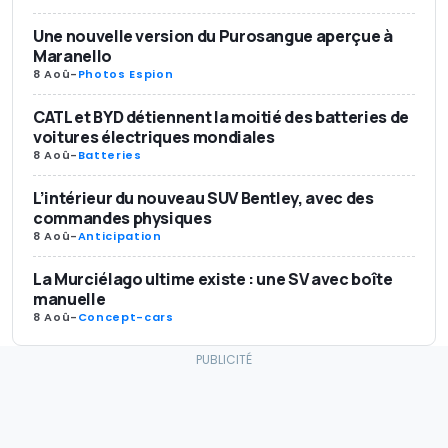
Une nouvelle version du Purosangue aperçue à
Maranello
8 Aoû
-
Photos Espion
CATL et BYD détiennent la moitié des batteries de
voitures électriques mondiales
8 Aoû
-
Batteries
L’intérieur du nouveau SUV Bentley, avec des
commandes physiques
8 Aoû
-
Anticipation
La Murciélago ultime existe : une SV avec boîte
manuelle
8 Aoû
-
Concept-cars