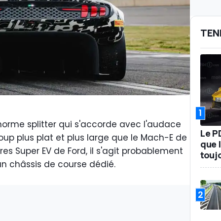
TEN
1
énorme splitter qui s'accorde avec l'audace
Le P
coup plus plat et plus large que le Mach-E de
que l
tres Super EV de Ford, il s'agit probablement
touj
un châssis de course dédié.
2