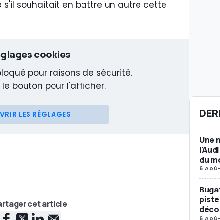
s'il souhaitait en battre un autre cette
glages cookies
loqué pour raisons de sécurité.
 le bouton pour l'afficher.
DER
VRIR LES RÉGLAGES
Une n
l'Aud
du m
6 Aoû
Bugat
piste
rtager cet article
décou
6 Aoû