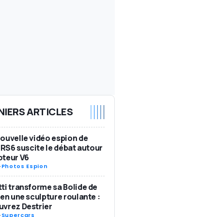
NIERS ARTICLES
ouvelle vidéo espion de
i RS6 suscite le débat autour
oteur V6
-
Photos Espion
ti transforme sa Bolide de
 en une sculpture roulante :
vrez Destrier
-
Supercars