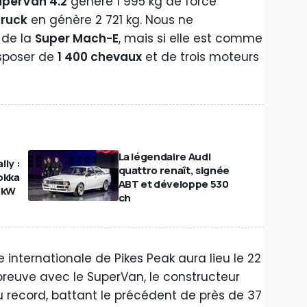
uperVan 4.2
génère 1 995 kg de force
ruck
en génère 2 721 kg. Nous ne
 de la
Super Mach-E
, mais si elle est comme
isposer de
1 400 chevaux
et de trois moteurs
La légendaire Audi
ly :
quattro renaît, signée
okka
ABT et développe 530
 kW
ch
 internationale de Pikes Peak aura lieu le 22
'épreuve avec le SuperVan, le constructeur
 record, battant le précédent de près de 37