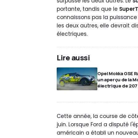
surpasse les deux autres. Le
S
portante, tandis que le
SuperT
connaissons pas la puissance
les deux autres, elle devrait d
électriques.
Lire aussi
Opel Mokka GSE Ral
un aperçu de la M
électrique de 207
Cette année, la course de côte
juin. Lorsque Ford a disputé l
américain a établi un nouveau