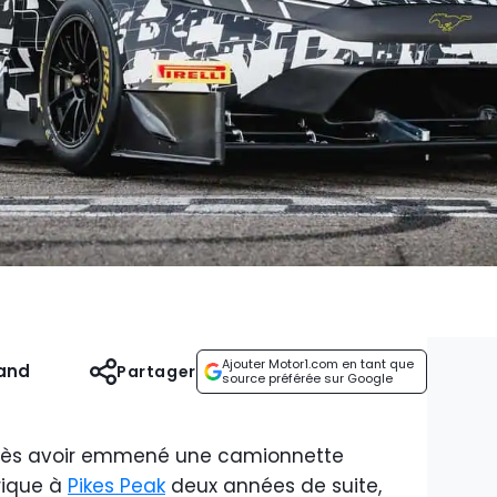
Ajouter Motor1.com en tant que
and
Partager
source préférée sur Google
Après avoir emmené une camionnette
rique à
Pikes Peak
deux années de suite,