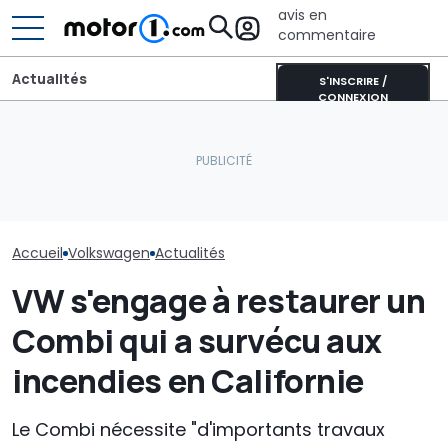
avis en
commentaire
Actualités
S'INSCRIRE /
CONNEXION
Pourquoi les voitures
Voici comment
modernes restent plus
BYD, 7 brevets sur les
Volkswagen pr
fraîches même en plein
batteries solides : ce qui
simplifier son
soleil
change à partir de 2027
de pièces dét
Accueil
Volkswagen
Actualités
VW s'engage à restaurer un
Combi qui a survécu aux
incendies en Californie
Le Combi nécessite "d'importants travaux