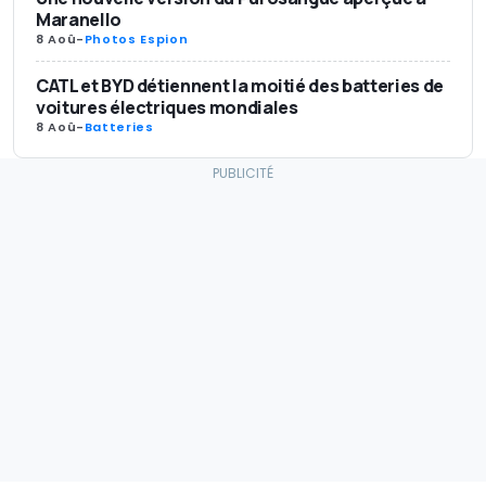
Maranello
8 Aoû
-
Photos Espion
CATL et BYD détiennent la moitié des batteries de
voitures électriques mondiales
8 Aoû
-
Batteries