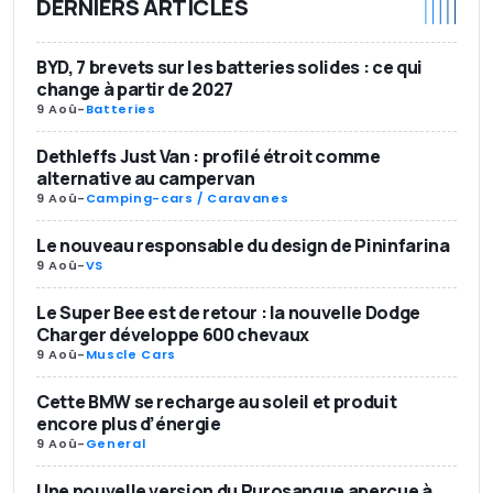
DERNIERS ARTICLES
BYD, 7 brevets sur les batteries solides : ce qui
change à partir de 2027
9 Aoû
-
Batteries
Dethleffs Just Van : profilé étroit comme
alternative au campervan
9 Aoû
-
Camping-cars / Caravanes
Le nouveau responsable du design de Pininfarina
9 Aoû
-
VS
Le Super Bee est de retour : la nouvelle Dodge
Charger développe 600 chevaux
9 Aoû
-
Muscle Cars
Cette BMW se recharge au soleil et produit
encore plus d’énergie
9 Aoû
-
General
Une nouvelle version du Purosangue aperçue à