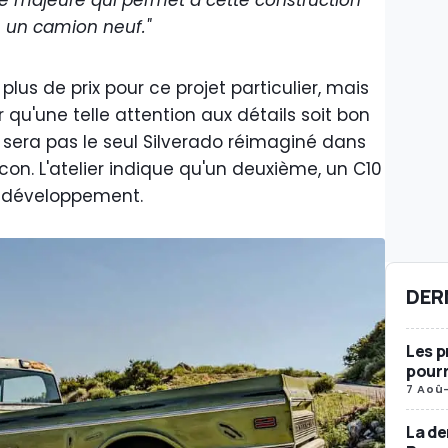
rie majeure qui permet à cette construction
 un camion neuf."
s de prix pour ce projet particulier, mais
qu'une telle attention aux détails soit bon
sera pas le seul Silverado réimaginé dans
'Icon. L'atelier indique qu'un deuxième, un C10
n développement.
DER
Les p
pourr
7 Aoû
La de