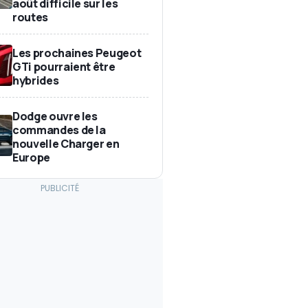
août difficile sur les
routes
Les prochaines Peugeot
GTi pourraient être
hybrides
Dodge ouvre les
commandes de la
nouvelle Charger en
Europe