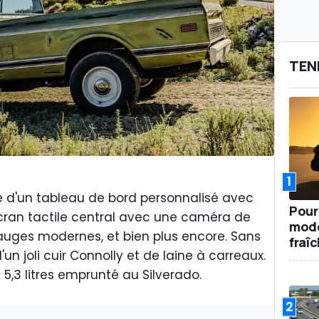
TEN
1
ose d'un tableau de bord personnalisé avec
Pour
cran tactile central avec une caméra de
mode
jauges modernes, et bien plus encore. Sans
fraî
'un joli cuir Connolly et de laine à carreaux.
5,3 litres emprunté au Silverado.
2