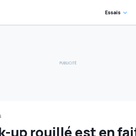
Essais
s
-up rouillé est en fai