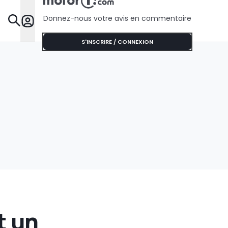
l’Australie
dragsters
Donnez-nous votre avis en commentaire
Dossie
S'INSCRIRE / CONNEXION
t un