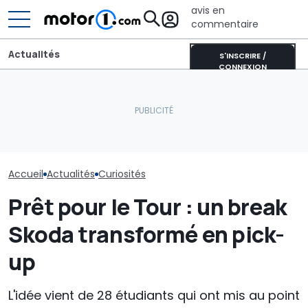
avis en
commentaire
Actualités
S'INSCRIRE /
CONNEXION
Les prochaines Peugeot
Ces Ferrari P
La supercar des années
GTi pourraient être
spéciales ne 
70 qui mériterait l’Espace
hybrides
pour « nous »
Accueil
Actualités
Curiosités
Prêt pour le Tour : un break
Skoda transformé en pick-
up
L'idée vient de 28 étudiants qui ont mis au point