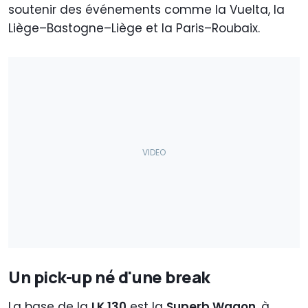
soutenir des événements comme la Vuelta, la
Liège–Bastogne–Liège et la Paris–Roubaix.
Un pick-up né d'une break
La base de la
LK 130
est la
Superb Wagon
, à