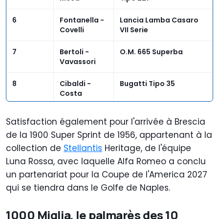
6
Fontanella -
Lancia Lamba Casaro
Covelli
VII Serie
7
Bertoli -
O.M. 665 Superba
Vavassori
8
Cibaldi -
Bugatti Tipo 35
Costa
9
Malucelli -
O.M. 665 S Superba
Satisfaction également pour l'arrivée à Brescia
Maggi
2000 Cmc
de la 1900 Super Sprint de 1956, appartenant à la
collection de
10
Gamberini -
Stellantis
Heritage, de l'équipe
O.M. 665 S Mm Superba
Ceccardi
2000 Cmc
Luna Rossa, avec laquelle Alfa Romeo a conclu
un partenariat pour la Coupe de l'America 2027
qui se tiendra dans le Golfe de Naples.
1000 Miglia, le palmarès des 10