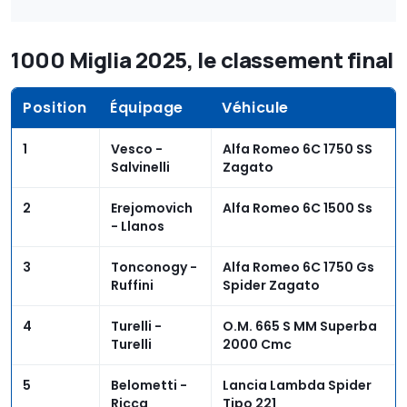
1000 Miglia 2025, le classement final
Position
Équipage
Véhicule
1
Vesco -
Alfa Romeo 6C 1750 SS
Salvinelli
Zagato
2
Erejomovich
Alfa Romeo 6C 1500 Ss
- Llanos
3
Tonconogy -
Alfa Romeo 6C 1750 Gs
Ruffini
Spider Zagato
4
Turelli -
O.M. 665 S MM Superba
Turelli
2000 Cmc
5
Belometti -
Lancia Lambda Spider
Ricca
Tipo 221