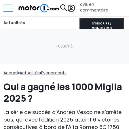
avis en
commentaire
Actualités
S'INSCRIRE /
CONNEXION
Goodwood Festival of
Speed : le meilleur
Une nouvelle version du
Le Goodwood F
festival automobile du
Purosangue aperçue à
Speed 2026 cé
monde ?
Maranello
classiques
Accueil
Actualités
Evenements
Qui a gagné les 1000 Miglia
2025 ?
La série de succès d'Andrea Vesco ne s'arrête
pas, qui avec l'édition 2025 atteint 6 victoires
consécutives à bord de l'Alfa Romeo 6C 1750