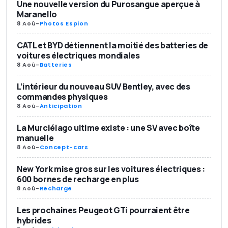
Une nouvelle version du Purosangue aperçue à
Maranello
8 Aoû
-
Photos Espion
CATL et BYD détiennent la moitié des batteries de
voitures électriques mondiales
8 Aoû
-
Batteries
L’intérieur du nouveau SUV Bentley, avec des
commandes physiques
8 Aoû
-
Anticipation
La Murciélago ultime existe : une SV avec boîte
manuelle
8 Aoû
-
Concept-cars
New York mise gros sur les voitures électriques :
600 bornes de recharge en plus
8 Aoû
-
Recharge
Les prochaines Peugeot GTi pourraient être
hybrides