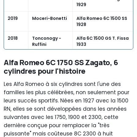
1929
2019
Moceri-Bonetti
Alfa Romeo 6C 1500 SS
1928
2018
Tonconogy -
Alfa 6C 1500 GS T. Fissa
Ruffini
1933
2017
Vesco - Guerini
Alfa Romeo 6C 1750 GS
Alfa Romeo 6C 1750 SS Zagato, 6
1931
cylindres pour l'histoire
2016
Vesco - Guerini
Alfa Romeo 6C 1750 GS
Les Alfa Romeo à six cylindres sont l'une des
1931
familles les plus célébrées, non seulement pour
leurs succès sportifs. Nées en 1927 avec la 1500
RN, elles se sont développées dans les années
suivantes avec les 1750, 1900 et 2300, cette
dernière conçue pour remplacer la "très
puissante" mais coûteuse 8C 2300 à huit