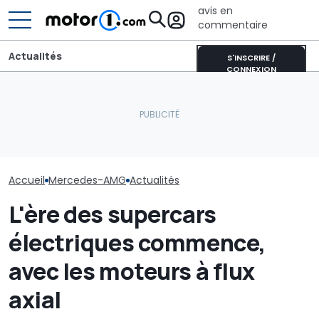
avis en
commentaire
Actualités
S'INSCRIRE /
CONNEXION
Une nouvelle Mercedes-
Les prochaines Peugeot
Une nouvelle 
AMG de 544 chevaux
GTi pourraient être
C63 V8 pourrait
débarque
hybrides
jour
Accueil
Mercedes-AMG
Actualités
L'ère des supercars
électriques commence,
avec les moteurs à flux
axial