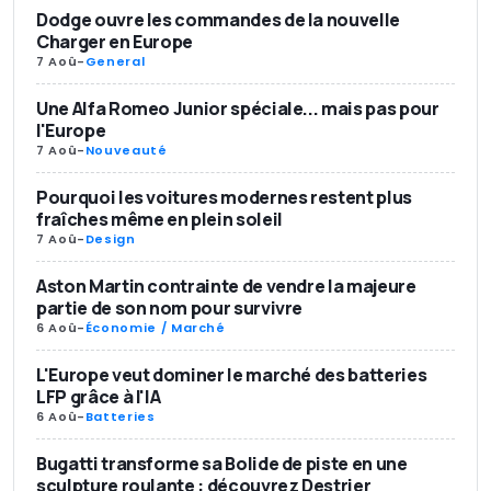
Dodge ouvre les commandes de la nouvelle
Charger en Europe
7 Aoû
-
General
Une Alfa Romeo Junior spéciale... mais pas pour
l'Europe
7 Aoû
-
Nouveauté
Pourquoi les voitures modernes restent plus
fraîches même en plein soleil
7 Aoû
-
Design
Aston Martin contrainte de vendre la majeure
partie de son nom pour survivre
6 Aoû
-
Économie / Marché
L'Europe veut dominer le marché des batteries
LFP grâce à l'IA
6 Aoû
-
Batteries
Bugatti transforme sa Bolide de piste en une
sculpture roulante : découvrez Destrier