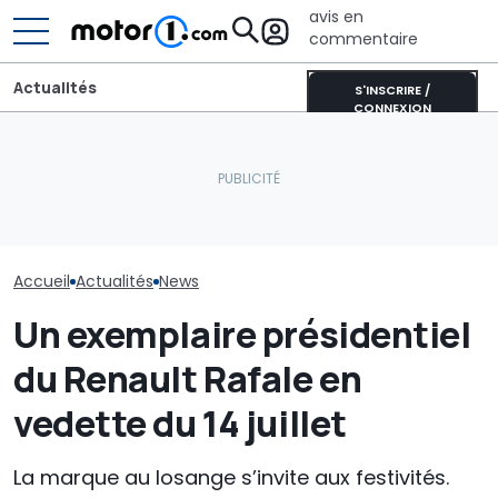
avis en
commentaire
Actualités
S'INSCRIRE /
CONNEXION
Lucid retarde le
Dodge ouvre les
Chassé-crois
lancement de son
commandes de la
vacances : Bis
concurrent du Tesla
nouvelle Charger en
annonce un s
Model Y pour éviter les
Europe
août difficile s
"erreurs du passé"
routes
Accueil
Actualités
News
Un exemplaire présidentiel
du Renault Rafale en
vedette du 14 juillet
La marque au losange s’invite aux festivités.