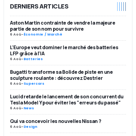
DERNIERS ARTICLES
Aston Martin contrainte de vendre la majeure
partie de son nom pour survivre
6 Aoû
-
Économie / Marché
L'Europe veut dominer le marché des batteries
LFP grâce à l'IA
6 Aoû
-
Batteries
Bugatti transforme sa Bolide de piste en une
sculpture roulante : découvrez Destrier
6 Aoû
-
Supercars
Lucid retarde le lancement de son concurrent du
Tesla Model Y pour éviter les "erreurs du passé"
6 Aoû
-
News
Qui va concevoir les nouvelles Nissan ?
6 Aoû
-
Design