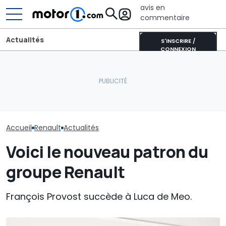
avis en
commentaire
Actualités
S'INSCRIRE /
CONNEXION
BYD devient le partenaire
Aston Martin contrainte
automobile officiel du
de vendre la majeure
Groupe Volksw
Paris Saint-Germain
partie de son nom pour
% de modèles
jusqu’en 2029
survivre
d’ici 2030
Accueil
Renault
Actualités
Voici le nouveau patron du
groupe Renault
François Provost succède à Luca de Meo.