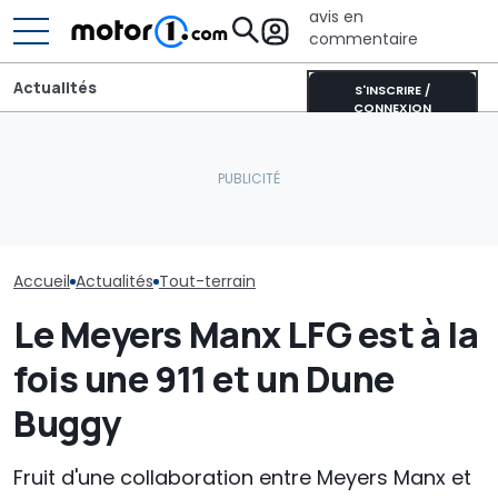
avis en
commentaire
Actualités
S'INSCRIRE /
CONNEXION
New York mise gros sur
Ce pick-up à 285 000
les voitures électriques :
Audi affirme qu
dollars est un bunker sur
600 bornes de recharge
» un SUV tout-
roues
en plus
robuste
Accueil
Actualités
Tout-terrain
Le Meyers Manx LFG est à la
fois une 911 et un Dune
Buggy
Fruit d'une collaboration entre Meyers Manx et