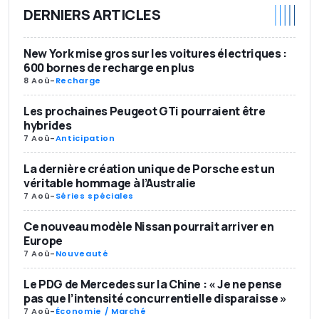
DERNIERS ARTICLES
New York mise gros sur les voitures électriques :
600 bornes de recharge en plus
8 Aoû
-
Recharge
Les prochaines Peugeot GTi pourraient être
hybrides
7 Aoû
-
Anticipation
La dernière création unique de Porsche est un
véritable hommage à l’Australie
7 Aoû
-
Séries spéciales
Ce nouveau modèle Nissan pourrait arriver en
Europe
7 Aoû
-
Nouveauté
Le PDG de Mercedes sur la Chine : « Je ne pense
pas que l’intensité concurrentielle disparaisse »
7 Aoû
-
Économie / Marché