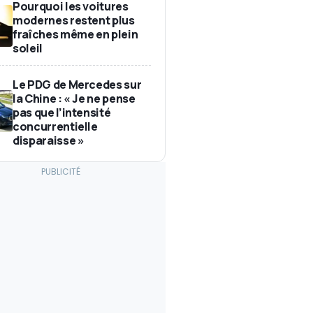
Pourquoi les voitures
modernes restent plus
fraîches même en plein
soleil
Le PDG de Mercedes sur
la Chine : « Je ne pense
pas que l’intensité
concurrentielle
disparaisse »