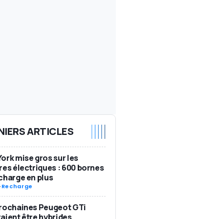
NIERS ARTICLES
ork mise gros sur les
res électriques : 600 bornes
charge en plus
-
Recharge
rochaines Peugeot GTi
aient être hybrides