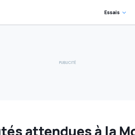
Essais
tés attendues à la M