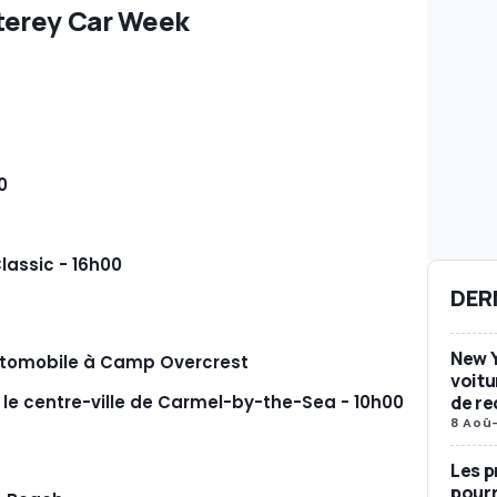
terey Car Week
0
assic - 16h00
DER
New Y
utomobile à Camp Overcrest
voitu
de re
le centre-ville de Carmel-by-the-Sea - 10h00
8 Aoû
Les p
pourr