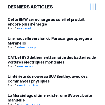
DERNIERS ARTICLES
Cette BMW se recharge au soleil et produit
encore plus d’énergie
9 Aoû
-
General
Une nouvelle version du Purosangue aperçue à
Maranello
8 Aoû
-
Photos Espion
CATL et BYD détiennent la moitié des batteries de
voitures électriques mondiales
8 Aoû
-
Batteries
L’intérieur du nouveau SUV Bentley, avec des
commandes physiques
8 Aoû
-
Anticipation
La Murciélago ultime existe : une SV avec boîte
manuelle
8 Aoû
-
Concept-cars