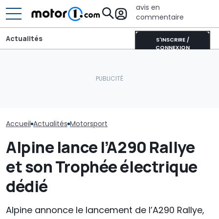
avis en
commentaire
Actualités
S'INSCRIRE /
CONNEXION
Écoutez la nou
Spider-Man prend le
Cette BMW se recharge
Hypercar de F
volant de la BMW en IMSA
au soleil et produit
démarrer pour
ce week-end
encore plus d’énergie
première fois
Accueil
Actualités
Motorsport
Alpine lance l’A290 Rallye
et son Trophée électrique
dédié
Alpine annonce le lancement de l’A290 Rallye,