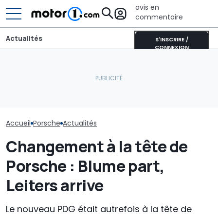
avis en
commentaire
Actualités
S'INSCRIRE /
CONNEXION
La dernière création
Le PDG de Por
unique de Porsche est un
Les prochaines Peugeot
confirme que l
véritable hommage à
GTi pourraient être
électrique est
l’Australie
hybrides
prévue
Accueil
Porsche
Actualités
Changement à la tête de
Porsche : Blume part,
Leiters arrive
Le nouveau PDG était autrefois à la tête de