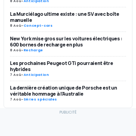
8 Aoû
-
Anticipation
La Murciélago ultime existe : une SV avec boîte
manuelle
8 Aoû
-
Concept-cars
New York mise gros sur les voitures électriques :
600 bornes de recharge en plus
8 Aoû
-
Recharge
Les prochaines Peugeot GTi pourraient être
hybrides
7 Aoû
-
Anticipation
La dernière création unique de Porsche est un
véritable hommage à l’Australie
7 Aoû
-
Séries spéciales