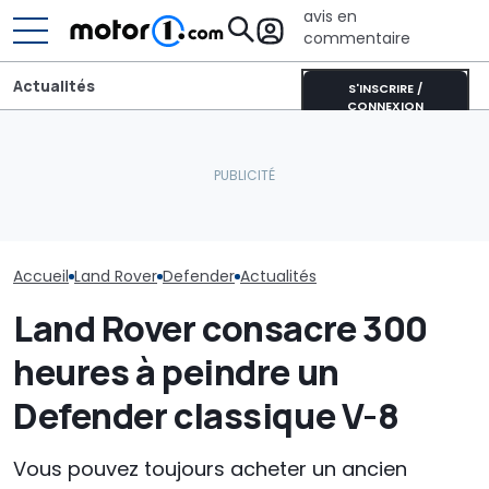
avis en
commentaire
Actualités
S'INSCRIRE /
CONNEXION
CATL et BYD détiennent la
Un nouveau di
Land Rover retire près de
moitié des batteries de
Londres pours
100 ch au V8 BMW du
voitures électriques
plusieurs con
Defender
mondiales
automobiles e
Accueil
Land Rover
Defender
Actualités
Land Rover consacre 300
heures à peindre un
Defender classique V-8
Vous pouvez toujours acheter un ancien