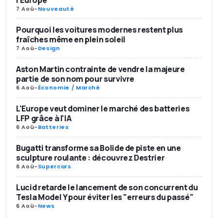
l'Europe
7 Aoû
-
Nouveauté
Pourquoi les voitures modernes restent plus
fraîches même en plein soleil
7 Aoû
-
Design
Aston Martin contrainte de vendre la majeure
partie de son nom pour survivre
6 Aoû
-
Économie / Marché
L'Europe veut dominer le marché des batteries
LFP grâce à l'IA
6 Aoû
-
Batteries
Bugatti transforme sa Bolide de piste en une
sculpture roulante : découvrez Destrier
6 Aoû
-
Supercars
Lucid retarde le lancement de son concurrent du
Tesla Model Y pour éviter les "erreurs du passé"
6 Aoû
-
News