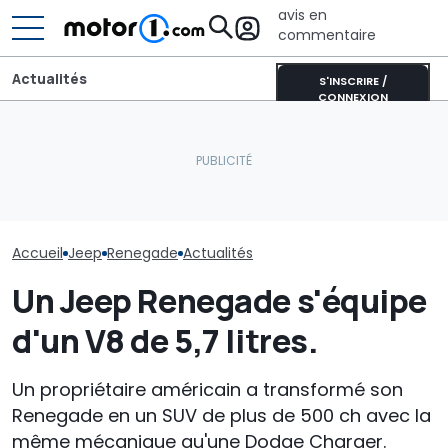
avis en
commentaire
Actualités
S'INSCRIRE /
CONNEXION
Dodge ouvre les
Toyota Yaris Cross vs
commandes de la
Abt RSQ8-LE 10
Jeep Avenger, duel de
nouvelle Charger en
l’aboutisseme
SUV urbains (aussi 4x4)
Europe
trilogie annive
Accueil
Jeep
Renegade
Actualités
Un Jeep Renegade s'équipe
d'un V8 de 5,7 litres.
Un propriétaire américain a transformé son
Renegade en un SUV de plus de 500 ch avec la
même mécanique qu'une Dodge Charger.