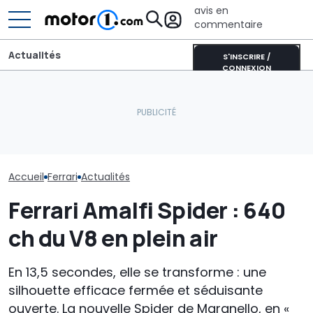
avis en
commentaire
Actualités
S'INSCRIRE /
CONNEXION
Aston Martin contrainte
Ces Ferrari Purosangue
de vendre la majeure
Sept Ferrari i
spéciales ne sont pas
partie de son nom pour
aux enchères 
pour « nous »
survivre
Monterey
Accueil
Ferrari
Actualités
Ferrari Amalfi Spider : 640
ch du V8 en plein air
En 13,5 secondes, elle se transforme : une
silhouette efficace fermée et séduisante
ouverte. La nouvelle Spider de Maranello, en «