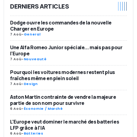
DERNIERS ARTICLES
Dodge ouvre les commandes de la nouvelle
Charger en Europe
7 Aoû
-
General
Une Alfa Romeo Junior spéciale... mais pas pour
l'Europe
7 Aoû
-
Nouveauté
Pourquoi les voitures modernes restent plus
fraîches même en plein soleil
7 Aoû
-
Design
Aston Martin contrainte de vendre la majeure
partie de son nom pour survivre
6 Aoû
-
Économie / Marché
L'Europe veut dominer le marché des batteries
LFP grâce à l'IA
6 Aoû
-
Batteries