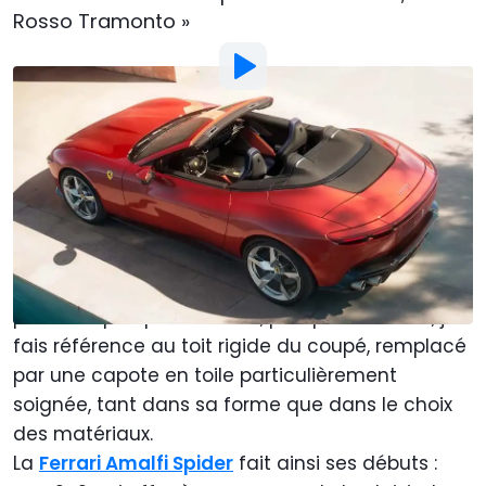
Rosso Tramonto »
Photo:
Ferrari
Par
: Andrea Farina
Publié par
:
Emmanuel Rolland
13 Mar
à
16:49
Ajouter Motor1.com en tant que
source préférée sur Google
La valeur ajoutée, dans ce cas, consiste à «
perdre » quelque chose et, plus précisément, je
fais référence au toit rigide du coupé, remplacé
par une capote en toile particulièrement
soignée, tant dans sa forme que dans le choix
des matériaux.
La
Ferrari Amalfi Spider
fait ainsi ses débuts :