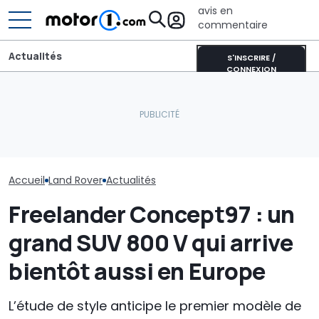
avis en
commentaire
Actualités
S'INSCRIRE /
CONNEXION
Un nouveau dieselgate ?
Londres poursuit
Les prochaines Peugeot
Tout ce que n
plusieurs constructeurs
GTi pourraient être
sur le Freelan
automobiles en justice
hybrides
électrique
Accueil
Land Rover
Actualités
Freelander Concept97 : un
grand SUV 800 V qui arrive
bientôt aussi en Europe
L’étude de style anticipe le premier modèle de