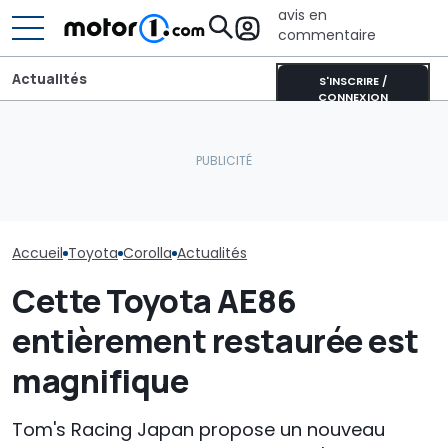
avis en
commentaire
Actualités
S'INSCRIRE /
CONNEXION
La Toyota Corolla
électrique se rapproche.
Les prochaines Peugeot
La Toyota GR 
Voici pourquoi elle
GTi pourraient être
deviendra enc
représente un tournant
hybrides
extrême
majeur
Accueil
Toyota
Corolla
Actualités
Cette Toyota AE86
entièrement restaurée est
magnifique
Tom's Racing Japan propose un nouveau