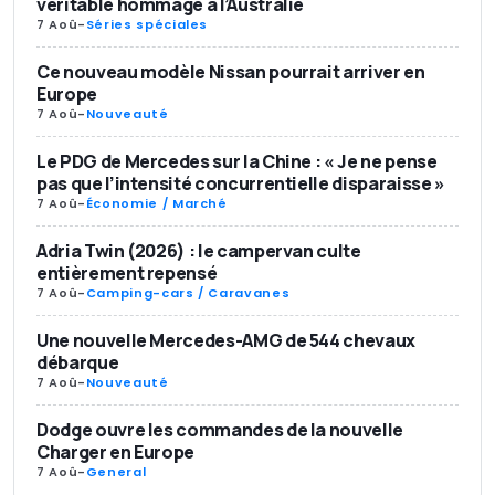
véritable hommage à l’Australie
7 Aoû
-
Séries spéciales
Ce nouveau modèle Nissan pourrait arriver en
Europe
7 Aoû
-
Nouveauté
Le PDG de Mercedes sur la Chine : « Je ne pense
pas que l’intensité concurrentielle disparaisse »
7 Aoû
-
Économie / Marché
Adria Twin (2026) : le campervan culte
entièrement repensé
7 Aoû
-
Camping-cars / Caravanes
Une nouvelle Mercedes-AMG de 544 chevaux
débarque
7 Aoû
-
Nouveauté
Dodge ouvre les commandes de la nouvelle
Charger en Europe
7 Aoû
-
General