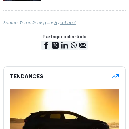
Source:
Tom's Racing
sur
Hypebeast
Partager cet article
TENDANCES