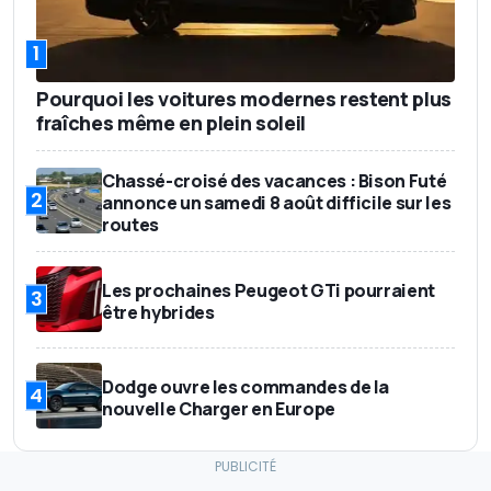
1
Pourquoi les voitures modernes restent plus
fraîches même en plein soleil
Chassé-croisé des vacances : Bison Futé
2
annonce un samedi 8 août difficile sur les
routes
Les prochaines Peugeot GTi pourraient
3
être hybrides
Dodge ouvre les commandes de la
4
nouvelle Charger en Europe