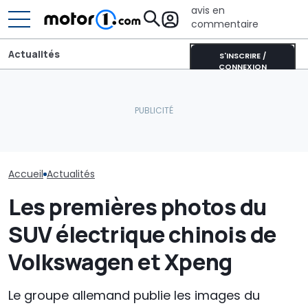
avis en
commentaire
Actualités
S'INSCRIRE /
CONNEXION
Voici comment le groupe
Aston Martin contrainte
Volkswagen prévoit de
de vendre la majeure
La Golf avec 
simplifier son catalogue
partie de son nom pour
cylindres de 1
de pièces détachées
survivre
une réalité
Accueil
Actualités
Les premières photos du
SUV électrique chinois de
Volkswagen et Xpeng
Le groupe allemand publie les images du