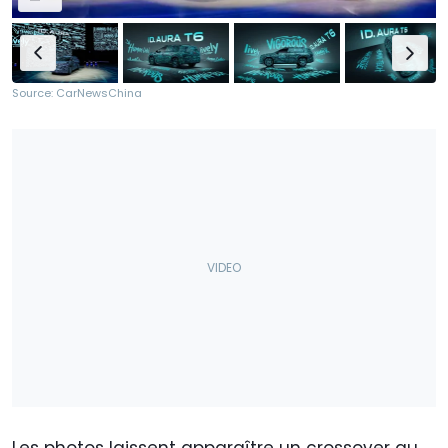
Source: CarNewsChina
Les photos laissent apparaître un crossover au