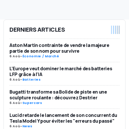
DERNIERS ARTICLES
Aston Martin contrainte de vendre la majeure
partie de son nom pour survivre
6 Aoû
-
Économie / Marché
L'Europe veut dominer le marché des batteries
LFP grâce à l'IA
6 Aoû
-
Batteries
Bugatti transforme sa Bolide de piste en une
sculpture roulante : découvrez Destrier
6 Aoû
-
Supercars
Lucid retarde le lancement de son concurrent du
Tesla Model Y pour éviter les "erreurs du passé"
6 Aoû
-
News