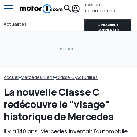
avis en
commentaire
Actualités
S'INSCRIRE /
CONNEXION
Mercedes GLC 
La nouvelle Mercedes CLA
Plus de la moitié des
des photos es
AMG a déjà établi un
nouvelles voitures
révèlent de n
record
viennent de Chine
détails
Accueil
Mercedes-Benz
Classe C
Actualités
La nouvelle Classe C
redécouvre le "visage"
historique de Mercedes
Il y a 140 ans, Mercedes inventait l'automobile.