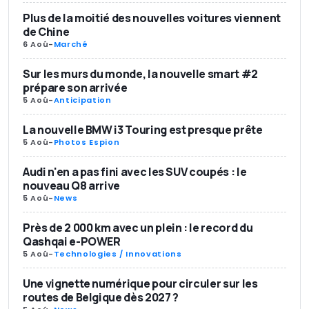
Plus de la moitié des nouvelles voitures viennent
de Chine
6 Aoû
-
Marché
Sur les murs du monde, la nouvelle smart #2
prépare son arrivée
5 Aoû
-
Anticipation
La nouvelle BMW i3 Touring est presque prête
5 Aoû
-
Photos Espion
Audi n'en a pas fini avec les SUV coupés : le
nouveau Q8 arrive
5 Aoû
-
News
Près de 2 000 km avec un plein : le record du
Qashqai e-POWER
5 Aoû
-
Technologies / Innovations
Une vignette numérique pour circuler sur les
routes de Belgique dès 2027 ?