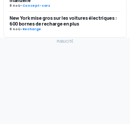
manuelle
8 Aoû
-
Concept-cars
New York mise gros sur les voitures électriques :
600 bornes de recharge en plus
8 Aoû
-
Recharge