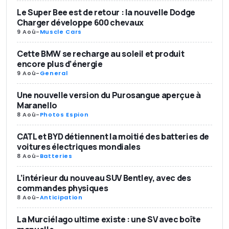
Le Super Bee est de retour : la nouvelle Dodge
Charger développe 600 chevaux
9 Aoû
-
Muscle Cars
Cette BMW se recharge au soleil et produit
encore plus d’énergie
9 Aoû
-
General
Une nouvelle version du Purosangue aperçue à
Maranello
8 Aoû
-
Photos Espion
CATL et BYD détiennent la moitié des batteries de
voitures électriques mondiales
8 Aoû
-
Batteries
L’intérieur du nouveau SUV Bentley, avec des
commandes physiques
8 Aoû
-
Anticipation
La Murciélago ultime existe : une SV avec boîte