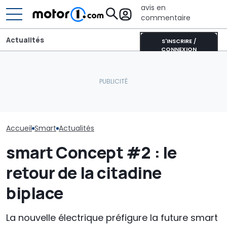
avis en
commentaire
Actualités
S'INSCRIRE /
CONNEXION
La smart #2 s
Sur les murs du monde, la
Cette BMW se recharge
rapproche de 
nouvelle smart #2
au soleil et produit
plus : la voici 
prépare son arrivée
encore plus d’énergie
essais
Accueil
Smart
Actualités
smart Concept #2 : le
retour de la citadine
biplace
La nouvelle électrique préfigure la future smart