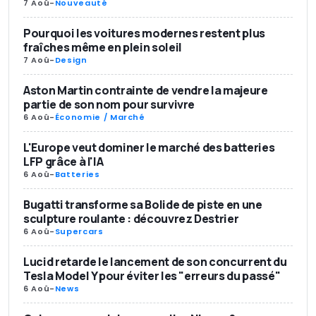
7 Aoû
-
Nouveauté
Pourquoi les voitures modernes restent plus
fraîches même en plein soleil
7 Aoû
-
Design
Aston Martin contrainte de vendre la majeure
partie de son nom pour survivre
6 Aoû
-
Économie / Marché
L'Europe veut dominer le marché des batteries
LFP grâce à l'IA
6 Aoû
-
Batteries
Bugatti transforme sa Bolide de piste en une
sculpture roulante : découvrez Destrier
6 Aoû
-
Supercars
Lucid retarde le lancement de son concurrent du
Tesla Model Y pour éviter les "erreurs du passé"
6 Aoû
-
News