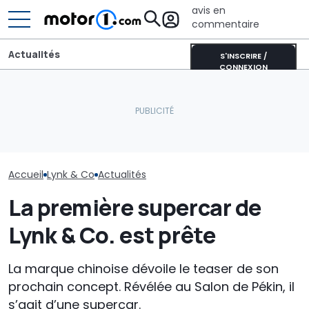
avis en
commentaire
Actualités
S'INSCRIRE /
CONNEXION
Grosse erreur : quand
Chrysler disait non à la
Une Alfa Romeo Junior
Un premier ap
voiture de sport anti-
spéciale... mais pas pour
nouvelle petit
Ferrari
l'Europe
économique 
Accueil
Lynk & Co
Actualités
La première supercar de
Lynk & Co. est prête
La marque chinoise dévoile le teaser de son
prochain concept. Révélée au Salon de Pékin, il
s’agit d’une supercar.