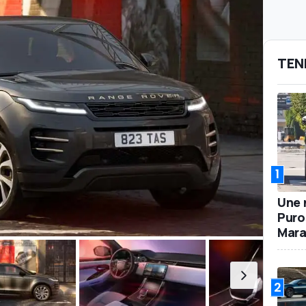
TEN
1
Une 
Puro
Mara
2