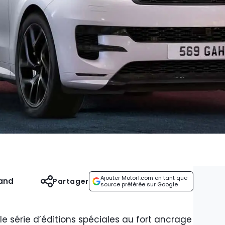
Ajouter Motor1.com en tant que
and
Partager
source préférée sur Google
e série d’éditions spéciales au fort ancrage