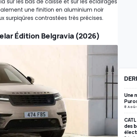
sur les bas de caisse et sur les éclairages
lement une finition en aluminium noir
ux surpiqûres contrastées très précises.
elar Édition Belgravia (2026)
DER
Une n
Puro
8 Aoû
CATL 
des b
élect