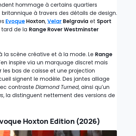
ndent hommage à certains quartiers
britannique à travers des détails de design.
es
Evoque
Hoxton
,
Velar
Belgravia
et
Sport
s tard de la
Range Rover Westminster
à la scène créative et à la mode. Le
Range
’en inspire via un marquage discret mais
ur les bas de caisse et une projection
cueil signent le modèle. Des jantes alliage
ec contraste
Diamond Turned
, ainsi qu’un
as
, la distinguent nettement des versions de
Evoque Hoxton Edition (2026)