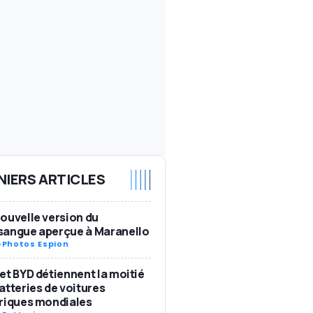
NIERS ARTICLES
ouvelle version du
sangue aperçue à Maranello
-
Photos Espion
et BYD détiennent la moitié
atteries de voitures
riques mondiales