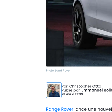
Photo:
Land Rover
Par
: Christopher Otto
Publié par
:
Emmanuel Roll
23 Avr
à
17:39
Range Rover
lance une nouvell