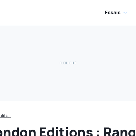
automobiles en
justice
Essais
lités
ondon Editions : Ran