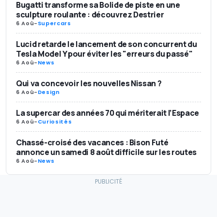
Bugatti transforme sa Bolide de piste en une
sculpture roulante : découvrez Destrier
6 Aoû
-
Supercars
Lucid retarde le lancement de son concurrent du
Tesla Model Y pour éviter les "erreurs du passé"
6 Aoû
-
News
Qui va concevoir les nouvelles Nissan ?
6 Aoû
-
Design
La supercar des années 70 qui mériterait l’Espace
6 Aoû
-
Curiosités
Chassé-croisé des vacances : Bison Futé
annonce un samedi 8 août difficile sur les routes
6 Aoû
-
News