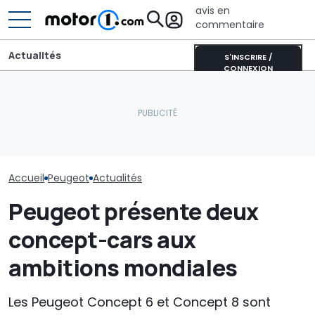
avis en
commentaire
Actualités
S'INSCRIRE /
CONNEXION
Aston Martin contrainte
Peugeot E-5008 Dog
de vendre la majeure
La nouvelle P
Edition : une édition qui a
partie de son nom pour
n’arrivera pas
du chien
survivre
année
Accueil
Peugeot
Actualités
Peugeot présente deux
concept-cars aux
ambitions mondiales
Les Peugeot Concept 6 et Concept 8 sont