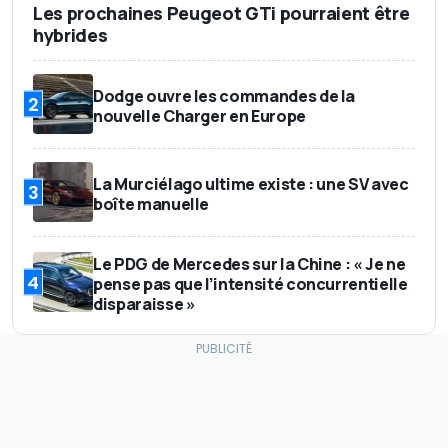
Les prochaines Peugeot GTi pourraient être
hybrides
Dodge ouvre les commandes de la
2
nouvelle Charger en Europe
La Murciélago ultime existe : une SV avec
3
boîte manuelle
Le PDG de Mercedes sur la Chine : « Je ne
4
pense pas que l’intensité concurrentielle
disparaisse »