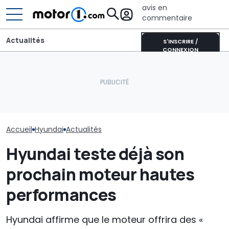
avis en
commentaire
Actualités
S'INSCRIRE /
CONNEXION
CATL et BYD détiennent la
Le nouveau Hyundai
moitié des batteries de
Près de 2 000
Tucson a été aperçu lors
voitures électriques
plein : le reco
d'essais
mondiales
Qashqai e-PO
Accueil
Hyundai
Actualités
Hyundai teste déjà son
prochain moteur hautes
performances
Hyundai affirme que le moteur offrira des «