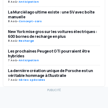
8 Aoû
-
Anticipation
La Murciélago ultime existe : une SV avec boîte
manuelle
8 Aoû
-
Concept-cars
New York mise gros sur les voitures électriques :
600 bornes de recharge en plus
8 Aoû
-
Recharge
Les prochaines Peugeot GTi pourraient être
hybrides
7 Aoû
-
Anticipation
La dernière création unique de Porsche est un
véritable hommage à l’Australie
7 Aoû
-
Séries spéciales