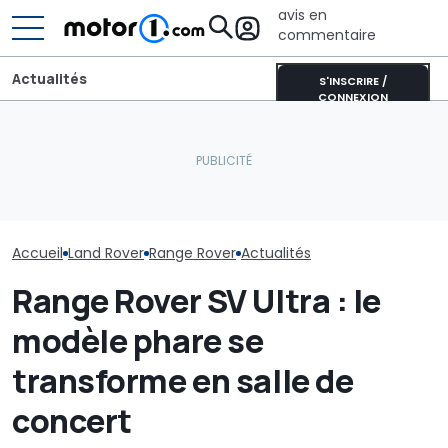
avis en
commentaire
Actualités
S'INSCRIRE /
CONNEXION
Un nouveau di
2 000 heures de travail
Une nouvelle version du
Londres pours
pour transformer ce
Purosangue aperçue à
plusieurs con
Range Rover classique
Maranello
automobiles e
Accueil
Land Rover
Range Rover
Actualités
Range Rover SV Ultra : le
modèle phare se
transforme en salle de
concert