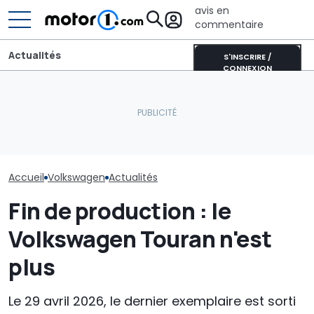
avis en
commentaire
Actualités
S'INSCRIRE /
CONNEXION
Pourquoi les voitures
Le PDG de Mercedes sur
Voici comment
modernes restent plus
la Chine : « Je ne pense
Volkswagen pr
fraîches même en plein
pas que l’intensité
simplifier son
soleil
concurrentielle
de pièces dét
disparaisse »
Accueil
Volkswagen
Actualités
Fin de production : le
Volkswagen Touran n'est
plus
Le 29 avril 2026, le dernier exemplaire est sorti