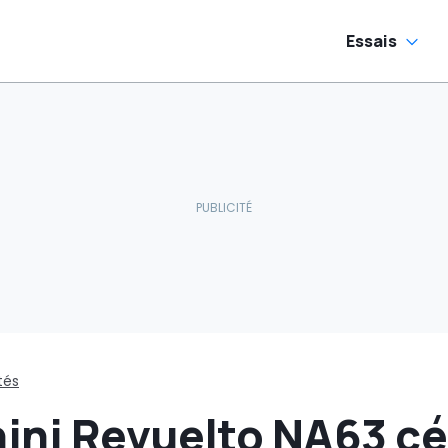
Essais
tés
ini Revuelto NA63 cé