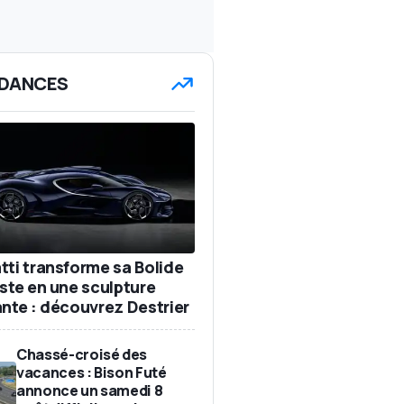
DANCES
tti transforme sa Bolide
iste en une sculpture
ante : découvrez Destrier
Chassé-croisé des
vacances : Bison Futé
annonce un samedi 8