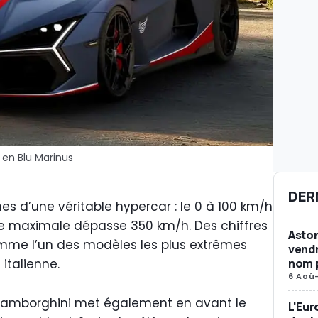
 en Blu Marinus
DER
s d’une véritable hypercar : le 0 à 100 km/h
sse maximale dépasse 350 km/h. Des chiffres
Aston
omme l’un des modèles les plus extrêmes
vendr
nom p
italienne.
6 Aoû
Lamborghini met également en avant le
L'Eur