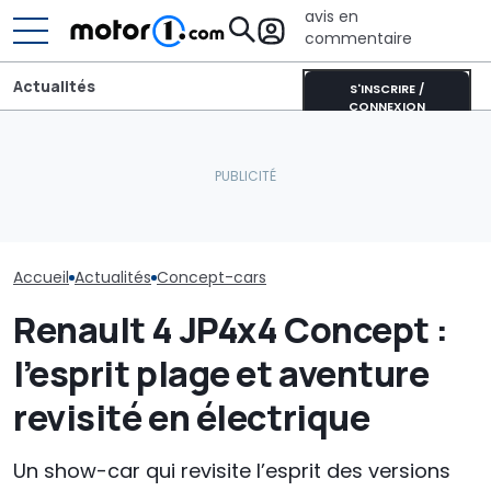
avis en
commentaire
Actualités
S'INSCRIRE /
CONNEXION
Grosse erreur : quand
New York mise gros sur
Chrysler disait non à la
les voitures électriques :
Un premier ap
voiture de sport anti-
600 bornes de recharge
nouvelle petit
Ferrari
en plus
économique 
Accueil
Actualités
Concept-cars
Renault 4 JP4x4 Concept :
l’esprit plage et aventure
revisité en électrique
Un show-car qui revisite l’esprit des versions