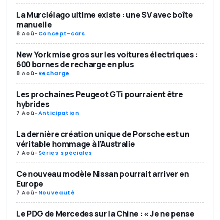
La Murciélago ultime existe : une SV avec boîte
manuelle
8 Aoû
-
Concept-cars
New York mise gros sur les voitures électriques :
600 bornes de recharge en plus
8 Aoû
-
Recharge
Les prochaines Peugeot GTi pourraient être
hybrides
7 Aoû
-
Anticipation
La dernière création unique de Porsche est un
véritable hommage à l’Australie
7 Aoû
-
Séries spéciales
Ce nouveau modèle Nissan pourrait arriver en
Europe
7 Aoû
-
Nouveauté
Le PDG de Mercedes sur la Chine : « Je ne pense