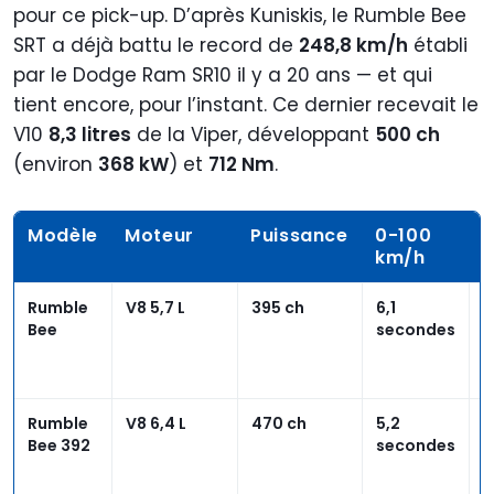
pour ce pick-up. D’après Kuniskis, le Rumble Bee
SRT a déjà battu le record de
248,8 km/h
établi
par le Dodge Ram SR10 il y a 20 ans — et qui
tient encore, pour l’instant. Ce dernier recevait le
V10
8,3 litres
de la Viper, développant
500 ch
(environ
368 kW
) et
712 Nm
.
Modèle
Moteur
Puissance
0-100
Q
km/h
d
Rumble
V8 5,7 L
395 ch
6,1
1
Bee
secondes
s
à
k
Rumble
V8 6,4 L
470 ch
5,2
1
Bee 392
secondes
s
à
k