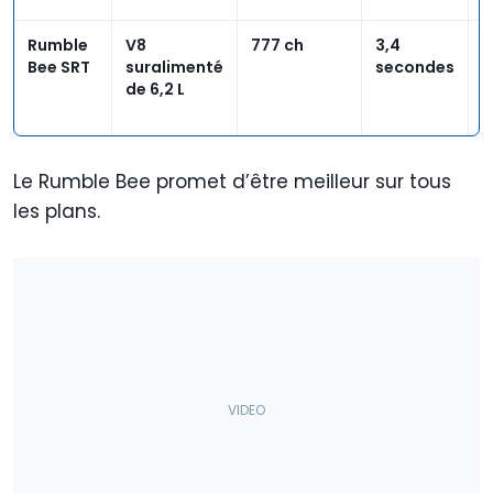
Rumble
V8
777 ch
3,4
1
Bee SRT
suralimenté
secondes
s
de 6,2 L
à
k
Le Rumble Bee promet d’être meilleur sur tous
les plans.