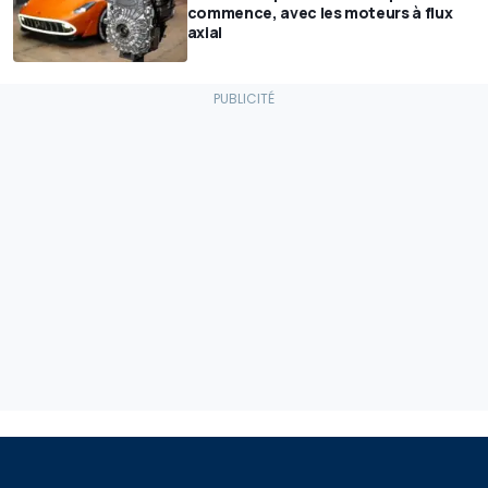
commence, avec les moteurs à flux
axial