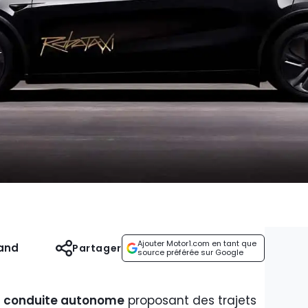
Ajouter Motor1.com en tant que
and
Partager
source préférée sur Google
 à conduite autonome
proposant des trajets