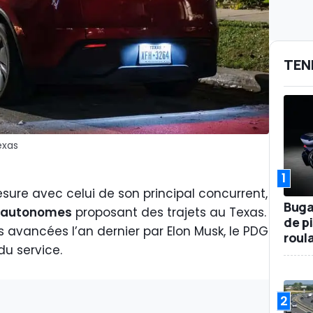
TEN
exas
1
e avec celui de son principal concurrent,
Buga
s autonomes
proposant des trajets au Texas.
de p
ns avancées l’an dernier par Elon Musk, le PDG
roul
du service.
2