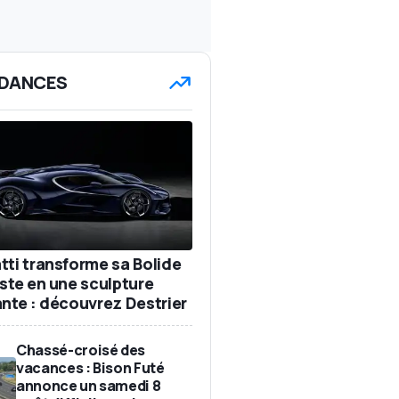
DANCES
tti transforme sa Bolide
iste en une sculpture
ante : découvrez Destrier
Chassé-croisé des
vacances : Bison Futé
annonce un samedi 8