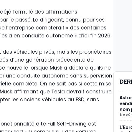
a déjà formulé des affirmations
ar le passé. Le dirigeant, connu pour ses
que l’entreprise compterait « des centaines
e Tesla en conduite autonome » d’ici fin 2026.
des véhicules privés, mais les propriétaires
pés d’une génération précédente de
e nouvelle lorsque Musk a déclaré qu’ils ne
rer une conduite autonome sans supervision
DER
ielle
complète. On ne sait pas si cette mise
 Musk affirmant que Tesla devrait construire
Aston
pter les anciens véhicules au FSD, sans
vendr
nom p
6 Aoû
fonctionnalité dite Full Self-Driving est
L'Eur
pervised », y compris sur des voitures