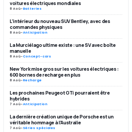
voitures électriques mondiales
8 Aoû
-
Batteries
L’intérieur du nouveau SUV Bentley, avec des
commandes physiques
8 Aoû
-
Anticipation
La Murciélago ultime existe : une SV avec boîte
manuelle
8 Aoû
-
Concept-cars
New York mise gros sur les voitures électriques :
600 bornes de recharge en plus
8 Aoû
-
Recharge
Les prochaines Peugeot GTi pourraient être
hybrides
7 Aoû
-
Anticipation
La dernière création unique de Porsche est un
véritable hommage à l’Australie
7 Aoû
-
Séries spéciales