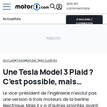
avis en
commentaire
Actualités
S'INSCRIRE /
CONNEXION
Quelles sont les
Pourquoi les v
décisions de la NHTSA
Une nouvelle version du
modernes rest
concernant les phares
Purosangue aperçue à
fraîches même
Tesla de 2017 à 2023 ?
Maranello
soleil
Accueil
Tesla
Model 3
Actualités
Une Tesla Model 3 Plaid ?
C’est possible, mais…
Le vice-président de l’ingénierie n’exclut pas
une version à trois moteurs de la berline
électrique. Mais il y a d’autres priorités avant.