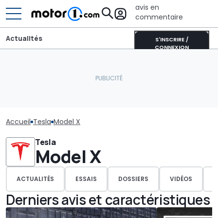
avis en
commentaire
Actualités
S'INSCRIRE /
CONNEXION
Accueil
Tesla
Model X
Tesla
Model X
ACTUALITÉS
ESSAIS
DOSSIERS
VIDÉOS
P
Derniers avis et caractéristiques