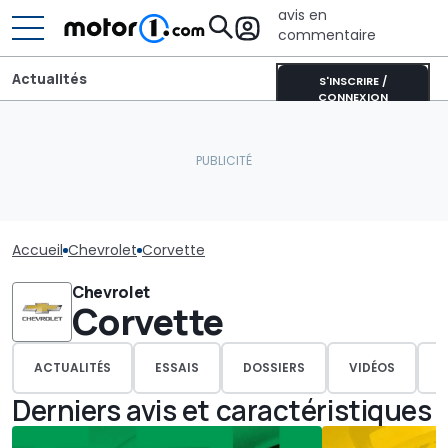
avis en
commentaire
Actualités
S'INSCRIRE /
CONNEXION
Accueil
Chevrolet
Corvette
Chevrolet
Corvette
ACTUALITÉS
ESSAIS
DOSSIERS
VIDÉOS
P
Derniers avis et caractéristiques