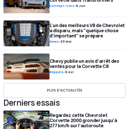
Corvette dans Transformers
Concept-Cars
-
6 Jun
L'un des meilleurs V8 de Chevrolet
a disparu, mais "quelque chose
d'important" se prépare
News
-
20 Mai
Chevy publie un avis d’arrêt des
ventes pour la Corvette C8
Rappels
-
6 Avr
PLUS D'ACTUALITÉS
Derniers essais
Regardez cette Chevrolet
Corvette 2000 gronder jusqu’à
277 km/h sur l’autoroute