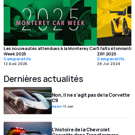
Les nouveautés attendues à la Monterey Car
5 faits étonnants
Week 2025
ZR1 2025
Comparatifs
Comparatifs
12 Aoû 2025
29 Jul 2024
Dernières actualités
Non, il ne s'agit pas de la Corvette
C9
News
-
11 Jun
L’histoire de la Chevrolet