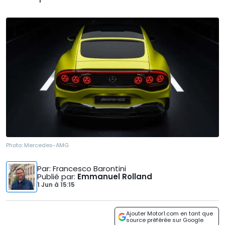
Photo:
Mercedes-AMG
Par
: Francesco Barontini
Publié par
:
Emmanuel Rolland
1 Jun
à
15:15
Ajouter Motor1.com en tant que
source préférée sur Google