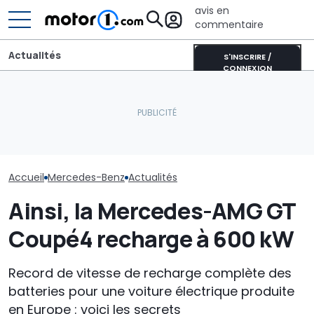
avis en
commentaire
Actualités
S'INSCRIRE /
CONNEXION
Le PDG de Mercedes sur
la Chine : « Je ne pense
Les prochaines Peugeot
La nouvelle M
pas que l’intensité
GTi pourraient être
AMG a déjà éta
concurrentielle
hybrides
record
disparaisse »
Accueil
Mercedes-Benz
Actualités
Ainsi, la Mercedes-AMG GT
Coupé4 recharge à 600 kW
Record de vitesse de recharge complète des
batteries pour une voiture électrique produite
en Europe : voici les secrets