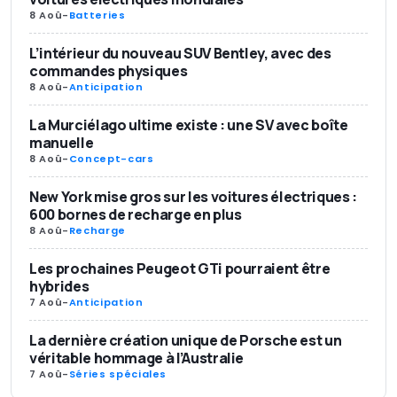
8 Aoû
-
Batteries
L’intérieur du nouveau SUV Bentley, avec des
commandes physiques
8 Aoû
-
Anticipation
La Murciélago ultime existe : une SV avec boîte
manuelle
8 Aoû
-
Concept-cars
New York mise gros sur les voitures électriques :
600 bornes de recharge en plus
8 Aoû
-
Recharge
Les prochaines Peugeot GTi pourraient être
hybrides
7 Aoû
-
Anticipation
La dernière création unique de Porsche est un
véritable hommage à l’Australie
7 Aoû
-
Séries spéciales