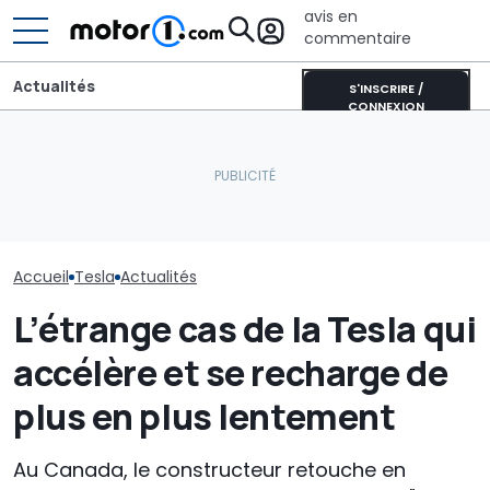
avis en
commentaire
Actualités
S'INSCRIRE /
CONNEXION
Pourquoi les voitures
Selon une enq
modernes restent plus
Une nouvelle version du
Musk nuit plus
fraîches même en plein
Purosangue aperçue à
que BYD est pé
soleil
Maranello
ses liens avec
Accueil
Tesla
Actualités
L’étrange cas de la Tesla qui
accélère et se recharge de
plus en plus lentement
Au Canada, le constructeur retouche en