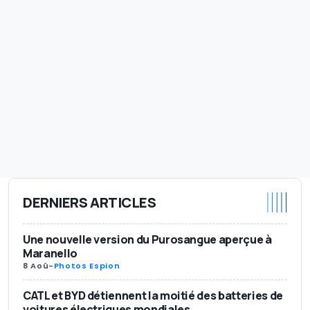
DERNIERS ARTICLES
Une nouvelle version du Purosangue aperçue à
Maranello
8 Aoû
-
Photos Espion
CATL et BYD détiennent la moitié des batteries de
voitures électriques mondiales