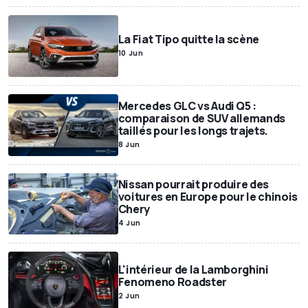
La Fiat Tipo quitte la scène
10 Jun
Mercedes GLC vs Audi Q5 :
comparaison de SUV allemands
taillés pour les longs trajets.
8 Jun
Nissan pourrait produire des
voitures en Europe pour le chinois
Chery
4 Jun
L'intérieur de la Lamborghini
Fenomeno Roadster
2 Jun