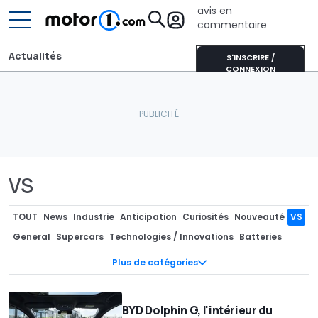
avis en
commentaire
Actualités
S'INSCRIRE /
CONNEXION
VS
TOUT
News
Industrie
Anticipation
Curiosités
Nouveauté
VS
General
Supercars
Technologies / Innovations
Batteries
Photos Espion
Teasers
Pièces Détachées / Tuning
Industrie
Plus de catégories
Marché
Séries spéciales
Recharge
Concept-cars
Rendus / Illustrations
Design
Design
Motorsport
BYD Dolphin G, l'intérieur du
Rétro & vintage
Records
Rumeurs