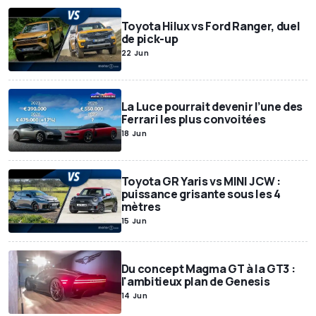
Toyota Hilux vs Ford Ranger, duel
de pick-up
22 Jun
La Luce pourrait devenir l’une des
Ferrari les plus convoitées
18 Jun
Toyota GR Yaris vs MINI JCW :
puissance grisante sous les 4
mètres
15 Jun
Du concept Magma GT à la GT3 :
l'ambitieux plan de Genesis
14 Jun