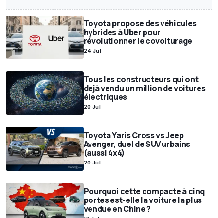
Annonces Motor1
Exclusif
SUV
Miniatures
Motor1Days
Toyota propose des véhicules
Youngtimer
Rétrospective
Poids lourds
hybrides à Uber pour
révolutionner le covoiturage
24 Jul
Tous les constructeurs qui ont
déjà vendu un million de voitures
électriques
20 Jul
Toyota Yaris Cross vs Jeep
Avenger, duel de SUV urbains
(aussi 4x4)
20 Jul
Pourquoi cette compacte à cinq
portes est-elle la voiture la plus
vendue en Chine ?