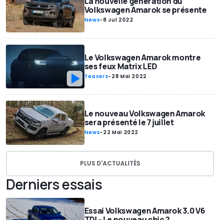
La nouvelle génération du
Volkswagen Amarok se présente
News
-
8 Jul 2022
Le Volkswagen Amarok montre
ses feux Matrix LED
Teasers
-
28 Mai 2022
Le nouveau Volkswagen Amarok
sera présenté le 7 juillet
News
-
22 Mai 2022
PLUS D'ACTUALITÉS
Derniers essais
Essai Volkswagen Amarok 3.0 V6
TDI - Le nouveau chic ?