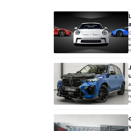
Batteries
Photos Espion
Teasers
Pièc
Concept-cars
Design
Rendus / Illustr
Camping-cars / Caravanes
Economie
Anciennes / Rétro
Evenements
Économ
C
Tout-terrain
Accessoires
Pneumatiqu
c
Motos
Concepts We Forgot
Prix
Sport
e
1
Jouets
Transports
Accidents
Récomp
Sécurité routière/Trafic
Salon
Publire
Drag Races
enquête
Sécurité
Elon Mu
u
Exposition
Trafic
Formule E
Environne
A
Annonces Motor1
Exclusif
SUV
Miniatu
e
r
1