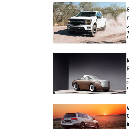
L
a
7
C
R
7