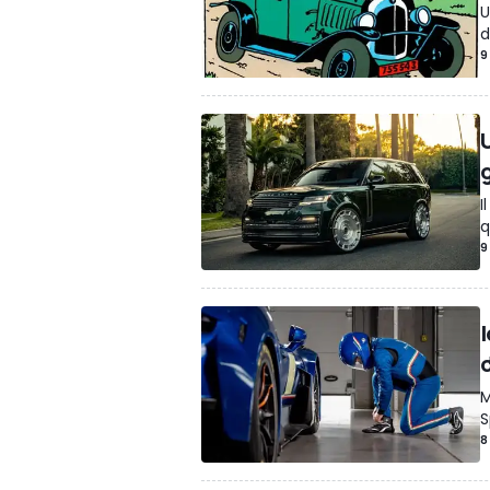
U
d
9
I
q
9
d
M
S
8