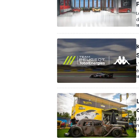
L
d
1
L
é
1
U
m
1