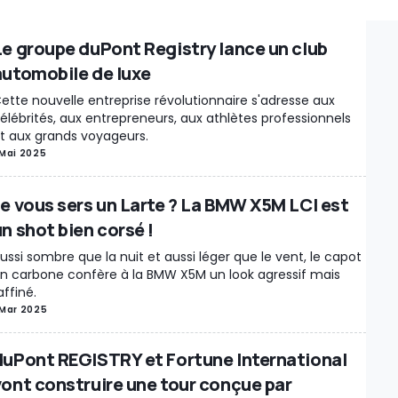
es Détachées / Tuning
Marché
Industrie
Séries spéciales
Recharge
ations
Design
Motorsport
Rétro & vintage
Records
Rumeurs
Le groupe duPont Registry lance un club
Insolite
Interview
Voitures Électriques
Enchères
Voitures Autonom
automobile de luxe
ie / Marché
Moteur
Véhicules Utilitaires
New Releases
Chine
Rest
ette nouvelle entreprise révolutionnaire s'adresse aux
e
Sécurité routière
Jeux Vidéo
Véhicules autonomes
Rappels
Intér
élébrités, aux entrepreneurs, aux athlètes professionnels
s mécaniques
Gouvernement
Brevets
Véhicules électriques
Histoir
t aux grands voyageurs.
 Mai 2025
enses
Muscle Cars
Événement
Divertissement / Célébrités
A vend
portage
Hydrogène
Industry Outlook
Matériaux critiques
Conversio
Je vous sers un Larte ? La BMW X5M LCI est
sk
À ne pas manquer
Livres
Hybride
Show car
Motos électriques
L
n shot bien corsé !
ment
Vélos électriques
Production
Justice
Lifestyle
Police / Armée
ussi sombre que la nuit et aussi léger que le vent, le capot
res
Motor1Days
Youngtimer
Rétrospective
Poids lourds
n carbone confère à la BMW X5M un look agressif mais
affiné.
 Mar 2025
duPont REGISTRY et Fortune International
vont construire une tour conçue par