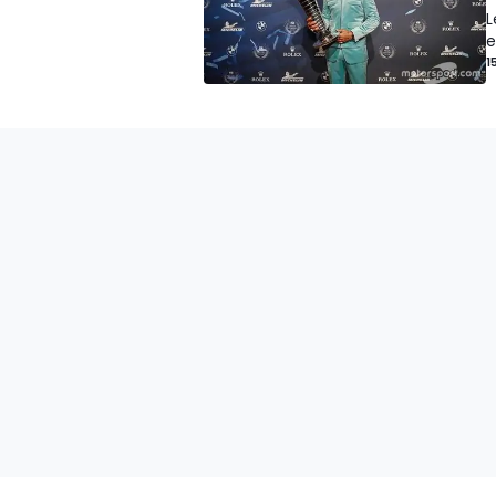
L
e
1