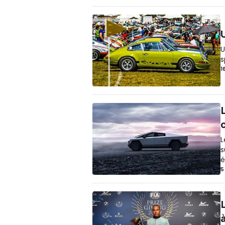
U
s
1
L
s
é
5