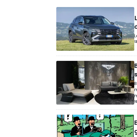
L
1
B
m
m
1
E