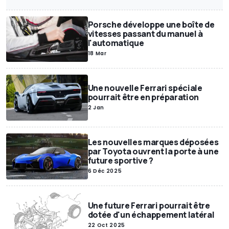
Annonces Motor1
Exclusif
SUV
Miniatures
Motor1Days
Porsche développe une boîte de
Youngtimer
Rétrospective
Poids lourds
vitesses passant du manuel à
l'automatique
18 Mar
Une nouvelle Ferrari spéciale
pourrait être en préparation
2 Jan
Les nouvelles marques déposées
par Toyota ouvrent la porte à une
future sportive ?
6 Déc 2025
Une future Ferrari pourrait être
dotée d'un échappement latéral
22 Oct 2025