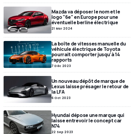
Mazda va déposer le nom et le
logo "6e" en Europe pour une
éventuelle berline électrique
21 Mar 2024
La boîte de vitesses manuelle du
véhicule électrique de Toyota
pourrait comporter jusqu'à 14
rapports
7 Déc 2023
Un nouveau dépôt de marque de
Lexus laisse présager le retour de
la LFA
6 Oct 2023
Hyundai dépose une marque qui
laisse entrevoir le concept car
N74
22 Sep 2023