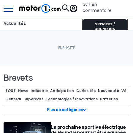
avis en
commentaire
Actualités
S'INSCRIRE /
CONNEXION
Brevets
TOUT
News
Industrie
Anticipation
Curiosités
Nouveauté
VS
General
Supercars
Technologies / Innovations
Batteries
Photos Espion
Teasers
Marché
Pièces Détachées / Tuning
Plus de catégories
Industrie
Séries spéciales
Recharge
Design
Design
Concept-cars
Rendus / Illustrations
Motorsport
La prochaine sportive électrique
de Hyundai pourrait être équipée
Rétro & vintage
Records
Rumeurs