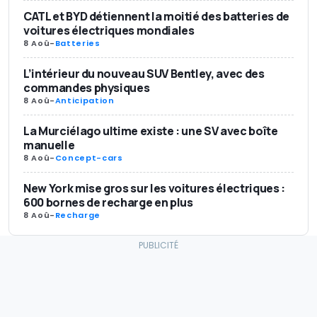
CATL et BYD détiennent la moitié des batteries de
voitures électriques mondiales
8 Aoû
-
Batteries
L’intérieur du nouveau SUV Bentley, avec des
commandes physiques
8 Aoû
-
Anticipation
La Murciélago ultime existe : une SV avec boîte
manuelle
8 Aoû
-
Concept-cars
New York mise gros sur les voitures électriques :
600 bornes de recharge en plus
8 Aoû
-
Recharge