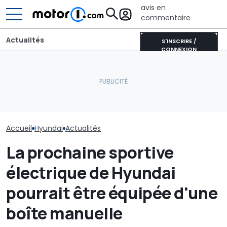
avis en
commentaire
Actualités
S'INSCRIRE /
CONNEXION
La Hyundai Ela
Le nouveau Hyundai
Cette BMW se recharge
fait ses début
Tucson a été aperçu lors
au soleil et produit
design inédit, 
d'essais
encore plus d’énergie
comme à l’ext
Accueil
Hyundai
Actualités
La prochaine sportive
électrique de Hyundai
pourrait être équipée d'une
boîte manuelle