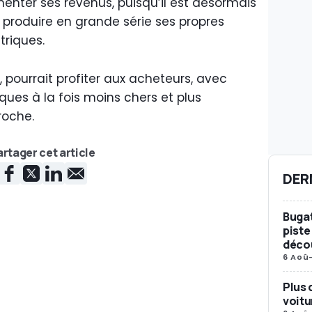
menter ses revenus, puisqu’il est désormais
produire en grande série ses propres
triques.
r, pourrait profiter aux acheteurs, avec
ques à la fois moins chers et plus
roche.
rtager cet article
DER
Bugat
piste
décou
6 Aoû
Plus 
voitu