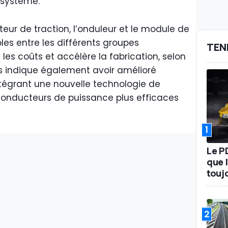
 système.
teur de traction, l’onduleur et le module de
es entre les différents groupes
TEN
les coûts et accélère la fabrication, selon
s indique également avoir amélioré
ntégrant une nouvelle technologie de
conducteurs de puissance plus efficaces
1
Le P
que l
touj
2