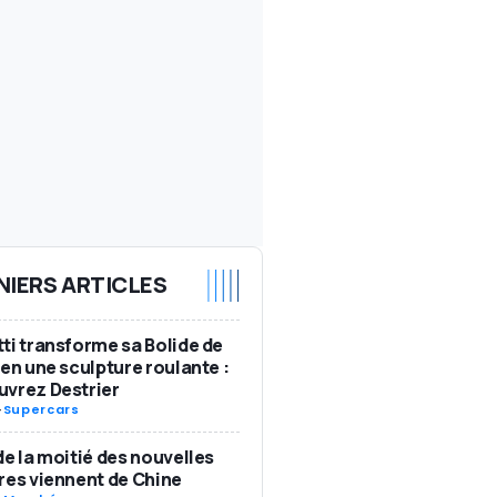
NIERS ARTICLES
ti transforme sa Bolide de
 en une sculpture roulante :
vrez Destrier
-
Supercars
de la moitié des nouvelles
res viennent de Chine