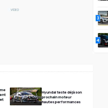
3
4
ème
Hyundai teste déjà son
ment
prochain moteur
 et
hautes performances